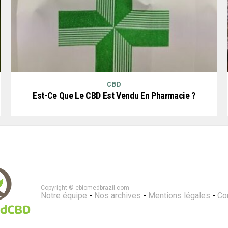
CBD
Est-Ce Que Le CBD Est Vendu En Pharmacie ?
Copyright © ebiomedbrazil.com
Notre équipe
-
Nos archives
-
Mentions légales
-
Co