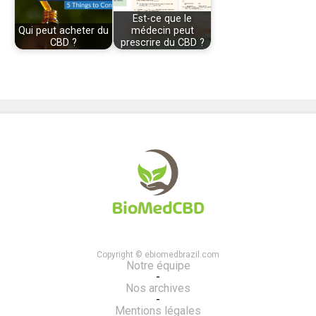
Est-ce que le
Qui peut acheter du
médecin peut
CBD ?
prescrire du CBD ?
Copyright © ebiomedbrazil.com
Notre équipe
-
Nos archives
-
Mentions légales