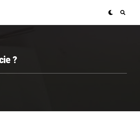
cie ?